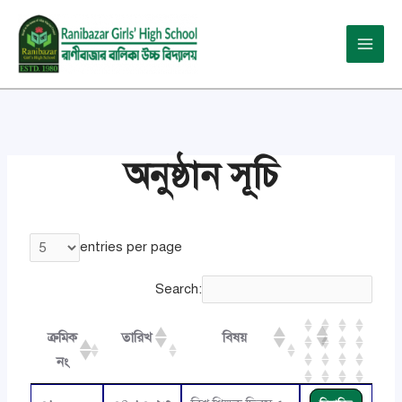
Skip
Main
to
Menu
content
অনুষ্ঠান সূচি
entries per page
Search:
ক্রমিক
তারিখ
বিষয়
নং