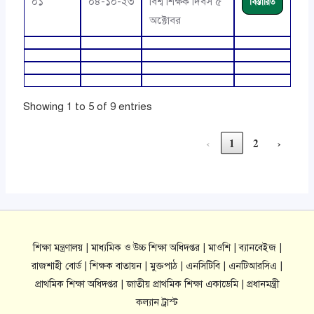
০১
০৪-১০-২৩
বিশ্ব শিক্ষক দিবস ৫
বিস্তারিত
অক্টোবর
Showing 1 to 5 of 9 entries
‹
1
2
›
শিক্ষা মন্ত্রণালয় |
মাধ্যমিক ও উচ্চ শিক্ষা অধিদপ্তর |
মাওশি |
ব্যানবেইজ |
রাজশাহী বোর্ড |
শিক্ষক বাতায়ন |
মুক্তপাঠ |
এনসিটিবি |
এনটিআরসিএ |
প্রাথমিক শিক্ষা অধিদপ্তর |
জাতীয় প্রাথমিক শিক্ষা একাডেমি |
প্রধানমন্ত্রী
কল্যান ট্রাস্ট