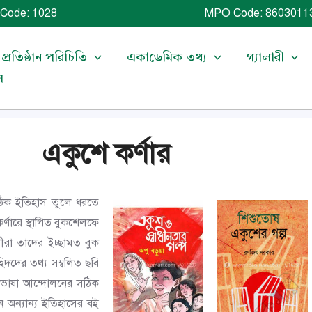
Code: 1028 MPO Code: 86030113
প্রতিষ্ঠান পরিচিতি
একাডেমিক তথ্য
গ্যালারী
গ
একুশে কর্ণার
ঠিক ইতিহাস তুলে ধরতে
র্ণারে স্থাপিত বুকশেলফে
থীরা তাদের ইচ্ছামত বুক
দের তথ্য সম্বলিত ছবি
 ভাষা আন্দোলনের সঠিক
 অন্যান্য ইতিহাসের বই