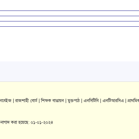
যানবেইজ |
রাজশাহী বোর্ড |
শিক্ষক বাতায়ন |
মুক্তপাঠ |
এনসিটিবি |
এনটিআরসিএ |
প্রাথমি
াল-নাগাদ করা হয়েছে: ০১-০১-২০২৪