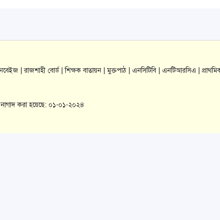
যানবেইজ |
রাজশাহী বোর্ড |
শিক্ষক বাতায়ন |
মুক্তপাঠ |
এনসিটিবি |
এনটিআরসিএ |
প্রাথমি
াল-নাগাদ করা হয়েছে: ০১-০১-২০২৪