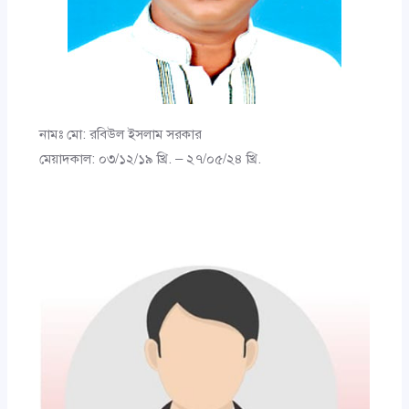
নামঃ মো: রবিউল ইসলাম সরকার
মেয়াদকাল: ০৩/১২/১৯ খ্রি. – ২৭/০৫/২৪ খ্রি.