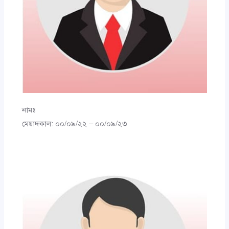
নামঃ
মেয়াদকাল: ০০/০৯/২২ – ০০/০৯/২৩