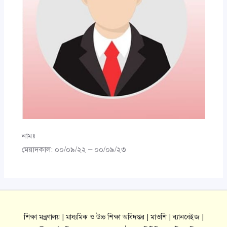
নামঃ
মেয়াদকাল: ০০/০৯/২২ – ০০/০৯/২৩
শিক্ষা মন্ত্রণালয় |
মাধ্যমিক ও উচ্চ শিক্ষা অধিদপ্তর |
মাওশি |
ব্যানবেইজ |