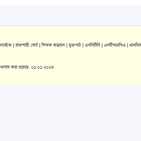
যানবেইজ |
রাজশাহী বোর্ড |
শিক্ষক বাতায়ন |
মুক্তপাঠ |
এনসিটিবি |
এনটিআরসিএ |
প্রাথমি
াল-নাগাদ করা হয়েছে: ০১-০১-২০২৪